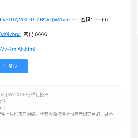
IEX6yPiT6yVikDTOdBsw?pwd=6666
密码：6666
b0d0ivbnc
密码:6666
8Vv-2miAh.html
赞(
0
)

BY-NC-SA] 进行授权
工具》
tml
软件信息均来自网络，所有资源仅供学习参考研究目的，并不