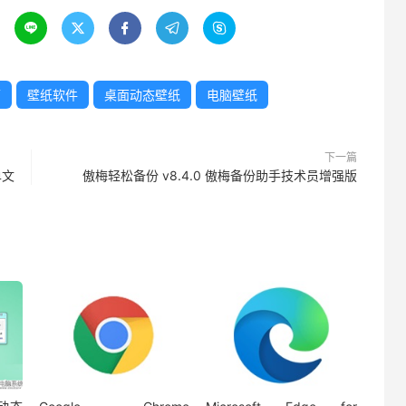





面
壁纸软件
桌面动态壁纸
电脑壁纸
下一篇
单文
傲梅轻松备份 v8.4.0 傲梅备份助手技术员增强版