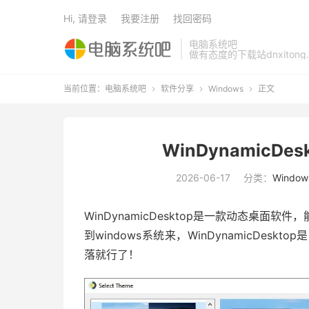
Hi, 请登录
我要注册
找回密码
电脑系统吧
做有态度的下载站dnxitong.
当前位置：
电脑系统吧
软件分享
Windows
正文



WinDynamicDes
2026-06-17
分类：
Window
WinDynamicDesktop是一款动态桌面软
到windows系统来，WinDynamicDe
落就行了！