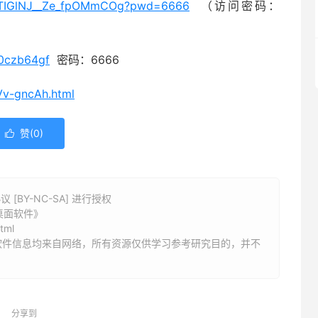
w3BTIGlNJ__Ze_fpOMmCOg?pwd=6666
（访问密码：
b0czb64gf
密码：6666
Vv-gncAh.html
赞(
0
)

BY-NC-SA] 进行授权
动态桌面软件》
tml
软件信息均来自网络，所有资源仅供学习参考研究目的，并不
分享到