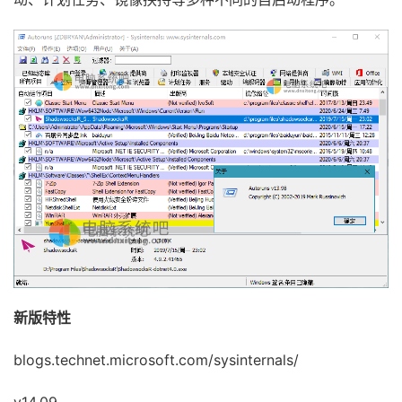
新版特性
blogs.technet.microsoft.com/sysinternals/
v14.09