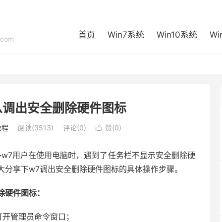
首页
Win7系统
Win10系统
Wi
com
么调出安全删除硬件图标
教程
阅读(3513)
评论(0)
赞(
0
)

多w7用户在使用电脑时，遇到了任务栏不显示安全删除硬
大分享下w7调出安全删除硬件图标的具体操作步骤。
除硬件图标：
，打开管理员命令窗口；