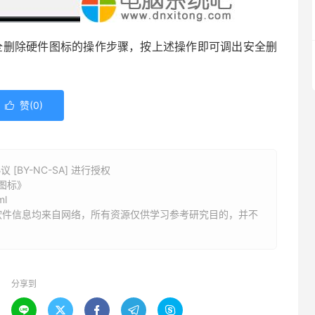
删除硬件图标的操作步骤，按上述操作即可调出安全删
赞(
0
)

BY-NC-SA] 进行授权
图标》
ml
软件信息均来自网络，所有资源仅供学习参考研究目的，并不
分享到




