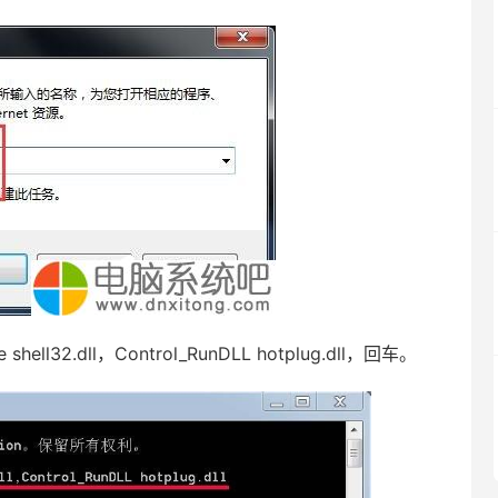
32.dll，Control_RunDLL hotplug.dll，回车。