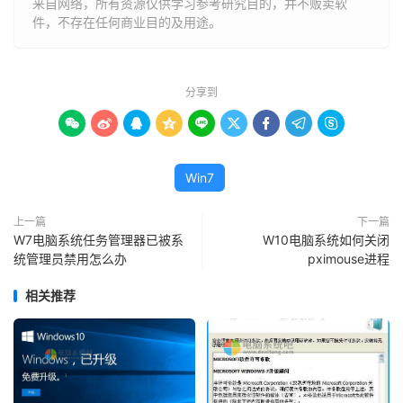
来自网络，所有资源仅供学习参考研究目的，并不贩卖软
件，不存在任何商业目的及用途。
分享到









Win7
上一篇
下一篇
W7电脑系统任务管理器已被系
W10电脑系统如何关闭
统管理员禁用怎么办
pximouse进程
相关推荐