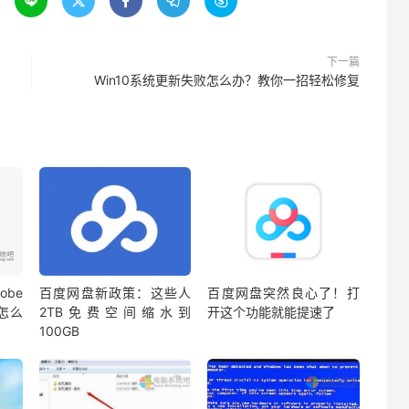





下一篇
Win10系统更新失败怎么办？教你一招轻松修复
be
百度网盘新政策：这些人
百度网盘突然良心了！打
蔽怎么
2TB免费空间缩水到
开这个功能就能提速了
100GB