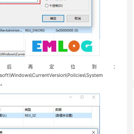
再定位到：
t\Windows\CurrentVersion\Policies\System
”。