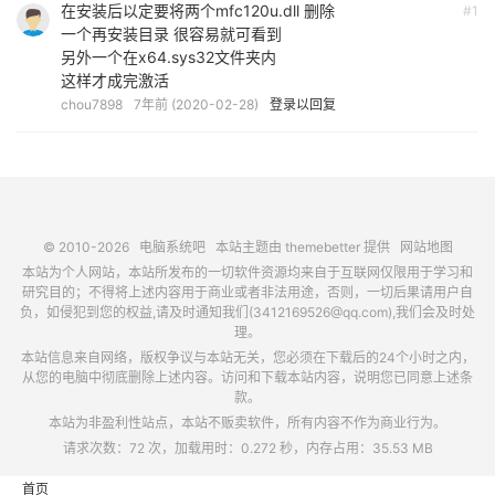
在安装后以定要将两个mfc120u.dll 删除
#1
一个再安装目录 很容易就可看到
另外一个在x64.sys32文件夹内
这样才成完激活
chou7898
7年前 (2020-02-28)
登录以回复
© 2010-2026
电脑系统吧
本站主题由
themebetter
提供
网站地图
本站为个人网站，本站所发布的一切软件资源均来自于互联网仅限用于学习和
研究目的；不得将上述内容用于商业或者非法用途，否则，一切后果请用户自
负，如侵犯到您的权益,请及时通知我们(3412169526@qq.com),我们会及时处
理。
本站信息来自网络，版权争议与本站无关，您必须在下载后的24个小时之内，
从您的电脑中彻底删除上述内容。访问和下载本站内容，说明您已同意上述条
款。
本站为非盈利性站点，本站不贩卖软件，所有内容不作为商业行为。
请求次数：72 次，加载用时：0.272 秒，内存占用：35.53 MB
首页