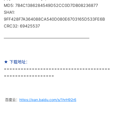
MD5: 7B4C1386284549D52CC0D7DB08236877
SHA1:
9FF428F7A364088CA540D080E6703165D533FE6B
CRC32: 69425537
—————————————————————
★ 下载地址：
======================================
==================
百度云：
https://pan.baidu.com/s/1hrH92r6