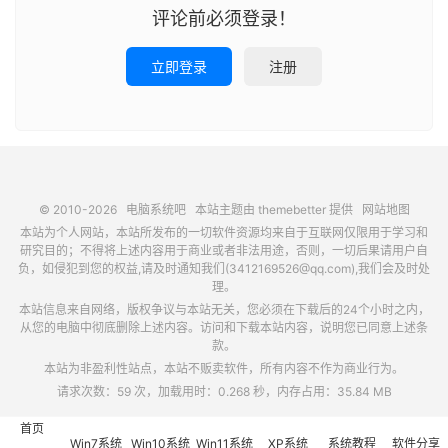
评论前必须登录！
立即登录
注册
© 2010-2026
电脑系统吧
本站主题由
themebetter
提供
网站地图
本站为个人网站，本站所发布的一切软件资源均来自于互联网仅限用于学习和
研究目的；不得将上述内容用于商业或者非法用途，否则，一切后果请用户自
负，如侵犯到您的权益,请及时通知我们(3412169526@qq.com),我们会及时处
理。
本站信息来自网络，版权争议与本站无关，您必须在下载后的24个小时之内，
从您的电脑中彻底删除上述内容。访问和下载本站内容，说明您已同意上述条
款。
本站为非盈利性站点，本站不贩卖软件，所有内容不作为商业行为。
请求次数：59 次，加载用时：0.268 秒，内存占用：35.84 MB
首页
Win7系统
Win10系统
Win11系统
XP系统
系统教程
软件分享