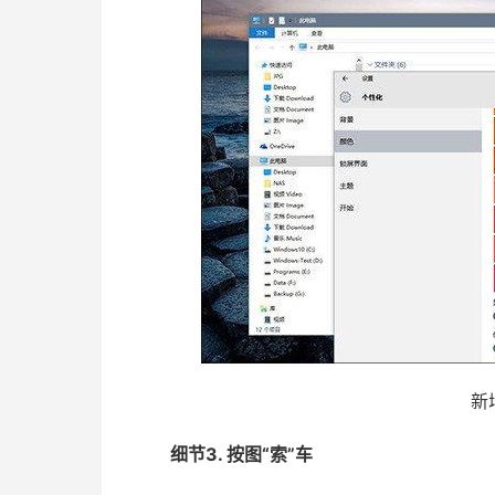
新
细节3. 按图“索”车