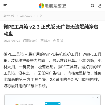



软件分享
Windows
正文


微PE工具箱 v2.3 正式版 无广告无流氓纯净启
动盘
2023-06-22
阅读(6997)
评论(0)
赞(
2
)

微PE工具箱 – 最好用的WinPE装机维护工具！WinPE工具
箱，装机维护最得力的助手，最后救命稻草。化繁为简，小
材大用，一键安装，极速启动。微PE工具箱，最好用的PE
工具箱，没有之一。无任何广告推广，内核完整精简，性价
比超高的第三方工具合集。2.0采用的全新Win10PE内核，
堪称最好用的PE维护系统。