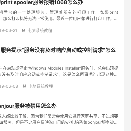
int spooler服务报错1068怎么办
er是打印机后台的一个处理服务，管理着所有的打印工作。如果print
有启动，那么打印机将无法正常使用。最近一位用户想进行打印工作，于
t spooler服务，结果电脑系统提...
19-06-21
电脑系统教程

止服务提示“服务没有及时响应启动或控制请求”怎么
动或停止“Windows Modules Installer”服务时，总会出现提
服务没有及时响应启动或控制请求”，这是怎么回事呢？出现这种情
文件的附加命令参数配置错误导致的。...
19-06-08
电脑系统教程

onjour服务被禁用怎么办
大多数人都比较了解，因为我们常常会使用它进行家庭共享，不过想要
our服务，但是不少用户反映说自己的w7电脑系统bonjour服务被禁
该怎么办？不知道的请看小编整理的win7电脑系...