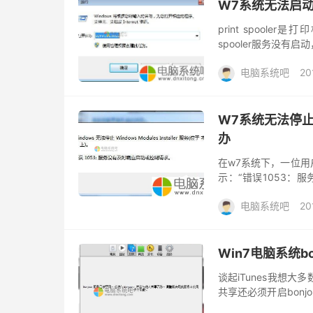
W7系统无法启动pr
print spool
spooler服务没
是在w7系统下启动prin
电脑系统吧
20
W7系统无法停
办
在w7系统下，一位用户在启
示：“错误1053：
况，一般是由于可执行
电脑系统吧
20
Win7电脑系统b
谈起iTunes我想
共享还必须开启bonj
用了，那么遇到这问题