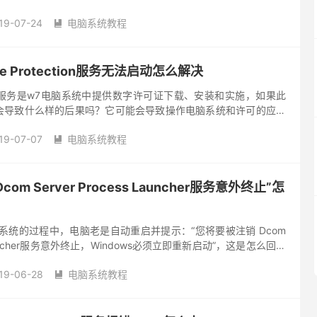
的，是可以禁用的。下...
19-07-24
电脑系统教程

re Protection服务无法启动怎么解决
tection服务是w7电脑系统中提供数字许可证下载、安装和实施，如果此
会导致什么样的后果吗？它可能会导致操作电脑系统和许可的应用
这样一来会给我们打开程序带来麻烦。那Softw...
19-07-07
电脑系统教程

m Server Process Launcher服务意外终止”怎
系统的过程中，电脑老是自动重启并提示：“您将要被注销 Dcom
s Launcher服务意外终止，Windows必须立即重新启动”，这是怎么回事
有两个，可能该用户内存长时间使...
19-06-28
电脑系统教程
