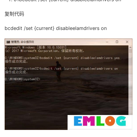
复制代码
bcdedit /set {current} disableelamdrivers on