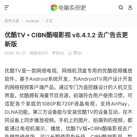



软件分享
Android
正文


优酷TV • CIBN酷喵影视 v8.4.1.2 去广告去更
新版
2020-10-21
阅读(9257)
评论(0)
赞(
0
)

优酷TV是一款网络电视、网络机顶盒专用的优酷视频播放
软件，基于Android系统开发，为AndroidTV用户设计开发
的网络视频客户端产品，通过专门为遥控器设计的人机交互
界面，优酷拥有海量节目资源，前端符合用户使用习惯，可
适配各个家庭的1080P和720P液晶电视，支持AirPlay，
DLNA功能，第三方设备能与安装优酷TV的设备互动，在不
同设备上同步播放视频。手机上的图片、拍摄到的视频，都
能通过电视机展示、播放，优酷TV版•CIBN酷喵影视去广
告精简修改版，可以长期使用免升级。CIBN酷喵影视，智