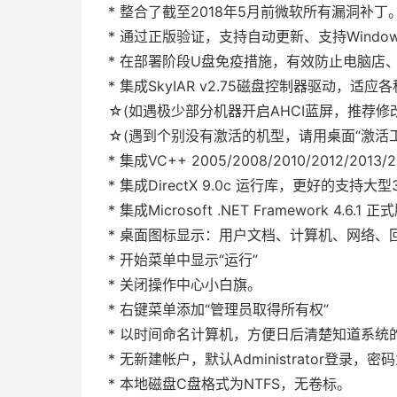
* 整合了截至2018年5月前微软所有漏洞补丁
* 通过正版验证，支持自动更新、支持Windows
* 在部署阶段U盘免疫措施，有效防止电脑店
* 集成SkyIAR v2.75磁盘控制器驱动，
☆(如遇极少部分机器开启AHCI蓝屏，推荐修改
☆(遇到个别没有激活的机型，请用桌面“激活
* 集成VC++ 2005/2008/2010/201
* 集成DirectX 9.0c 运行库，更好的支持大
* 集成Microsoft .NET Framework 4
* 桌面图标显示：用户文档、计算机、网络、回收站、I
* 开始菜单中显示“运行”
* 关闭操作中心小白旗。
* 右键菜单添加“管理员取得所有权”
* 以时间命名计算机，方便日后清楚知道系统
* 无新建帐户，默认Administrator登录，密
* 本地磁盘C盘格式为NTFS，无卷标。