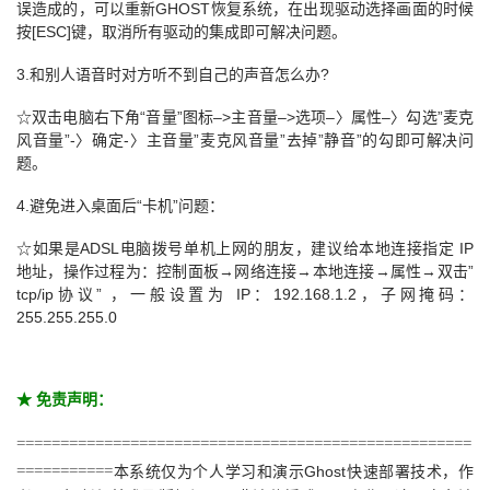
误造成的，可以重新GHOST恢复系统，在出现驱动选择画面的时候
按[ESC]键，取消所有驱动的集成即可解决问题。
3.和别人语音时对方听不到自己的声音怎么办?
☆双击电脑右下角“音量”图标–>主音量–>选项–〉属性–〉勾选”麦克
风音量”-〉确定-〉主音量”麦克风音量”去掉”静音”的勾即可解决问
题。
4.避免进入桌面后“卡机”问题：
☆如果是ADSL电脑拨号单机上网的朋友，建议给本地连接指定 IP
地址，操作过程为：控制面板→网络连接→本地连接→属性→双击”
tcp/ip协议” ，一般设置为 IP：192.168.1.2，子网掩码：
255.255.255.0
★ 免责声明：
====================================================
===========
本系统仅为个人学习和演示Ghost快速部署技术，作