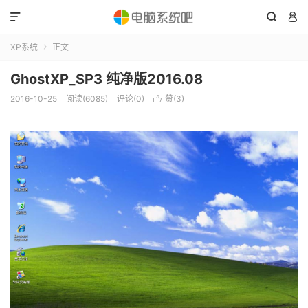



XP系统
正文

GhostXP_SP3 纯净版2016.08
2016-10-25
阅读(6085)
评论(0)
赞(
3
)
