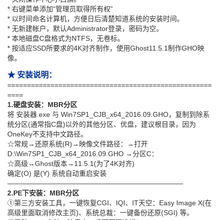
* 右键菜单添加“管理员取得所有权”
* 以时间命名计算机，方便日后清楚知道系统的安装时间。
* 无新建帐户，默认Administrator登录，密码为空。
* 本地磁盘C盘格式为NTFS，无卷标。
* 按适应SSD所要求的4K对齐制作，使用Ghost11.5.1制作GHO映
像。
★ 安装说明：
====================================================
====
1.硬盘安装：MBR分区
将 安装器.exe 与 Win7SP1_CJB_x64_2016.09.GHO，复制到除系
统分区(通常指C盘)以外的其他分区、优盘，建议根目录，因为
OneKey不支持中文路径。
☆常规→还原系统(R)→映像文件路径：→打开
D:\Win7SP1_CJB_x64_2016.09.GHO →分区C：
☆高级→Ghost版本→11.5.1(为了4K对齐)
确定(O) 是(Y) 系统自动重启安装
—————————————————————————–
2.PE下安装：MBR分区
①第三方安装工具，一键恢复CGI、IQI、IT天空：Easy Image X(在
高级里面取消修改主页)、系统总裁：一键备份还原(SGI) 等。