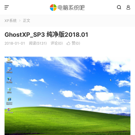



XP系统
正文

GhostXP_SP3 纯净版2018.01
2018-01-01
阅读(5131)
评论(0)
赞(
0
)
