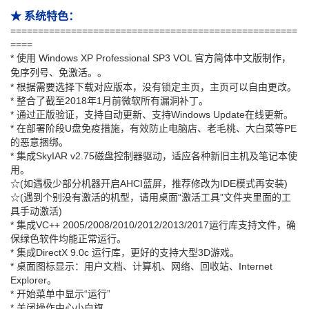
★ 系统特色：
====================================================
====
* 使用 Windows XP Professional SP3 VOL 官方简体中文版制作，
免序列号、免激活。
。
* 根据需要选择下载对应版本，没有锁定主页，主页可以自由更改。
* 整合了截至2018年1月前微软所有漏洞补丁。
* 通过正版验证，支持自动更新、支持Windows Update在线更新。
* 在部署阶段U盘免疫措施，有效防止电脑店、老毛桃、大白菜等PE
的恶意捆绑。
* 集成SkyIAR v2.75磁盘控制器驱动，适应各种新旧主机及笔记本使
用。
☆(如遇极少部分机器开启AHCI蓝屏，推荐修改为IDE模式再安装)
☆(遇到个别没有激活的机型，请用桌面“激活工具”文件夹里面的工
具手动激活)
* 集成VC++ 2005/2008/2010/2012/2013/2017运行库支持文件，确
保绿色软件均能正常运行。
* 集成DirectX 9.0c 运行库，更好的支持大型3D游戏。
* 桌面图标显示：用户文档、计算机、网络、回收站、Internet
Explorer。
* 开始菜单中显示“运行”
* 关闭操作中心小白旗。