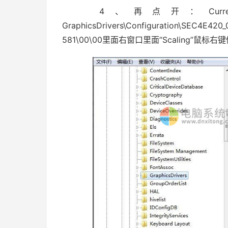
4、再点开：CurrentC
GraphicsDrivers\Configuration\SEC4E
581\00\00里面右窗口里面“Scaling”鼠