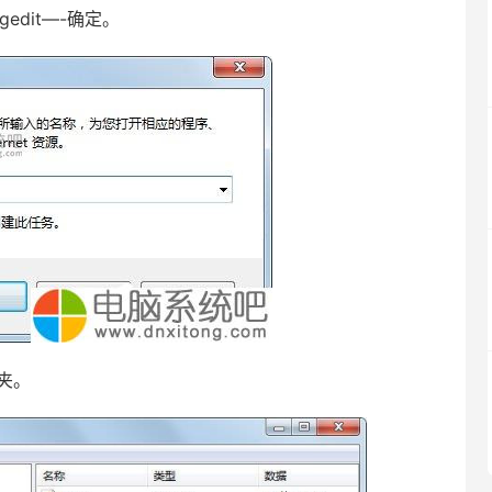
edit—-确定。
件夹。