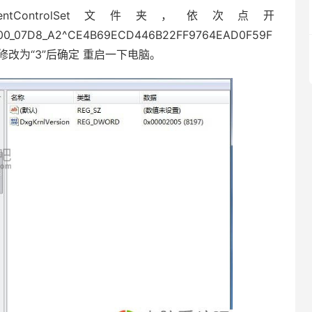
ontrolSet文件夹，依次点开
420_00_07D8_A2^CE4B69ECD446B22FF9764EAD0F59F
标右键修改为“3”后确定 重启一下电脑。