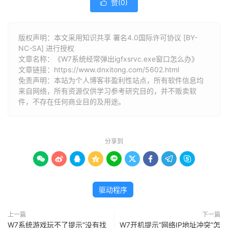
赞(
0
)

版权声明：本文采用知识共享 署名4.0国际许可协议 [BY-
NC-SA] 进行授权
文章名称：《W7系统经常弹出igfxsrvc.exe窗口怎么办》
文章链接：
https://www.dnxitong.com/5602.html
免责声明：本站为个人博客非盈利性站点，所有软件信息均
来自网络，所有资源仅供学习参考研究目的，并不贩卖软
件，不存在任何商业目的及用途。
分享到









驱动程序
上一篇
下一篇
W7系统游戏玩不了提示“没有找
W7开机提示“网络IP地址冲突”怎