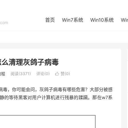
首页
Win7系统
Win10系统
Wi
com
怎么清理灰鸽子病毒
教程
阅读(3371)
评论(0)
赞(
0
)

病毒，你可能会问，灰鸽子病毒有哪些危害？大部分被感
静的等待黑客对用户计算机进行残暴的蹂躏。那在w7系