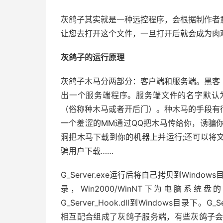
灰鸽子其实就是一种远控程序，会根据制作者
让您去打开这个文件，一旦打开后就会成为肉
灰鸽子的运行原理
灰鸽子木马分两部分：客户端和服务端。黑客
出一个服务端程序。服务端文件的名字默认为G_
（俗称种木马或者开后门）。种木马的手段有
一个羞涩的MM通过QQ把木马传给你，诱骗你
洞把木马下载到你的机器上并运行;还可以将
骗用户下载……
G_Server.exe运行后将自己拷贝到Windows
录，Win2000/WinNT下为电脑系统盘的
G_Server_Hook.dll到Windows目录下。G_Ser
相互配合组成了灰鸽子服务端，有些灰鸽子会多释放