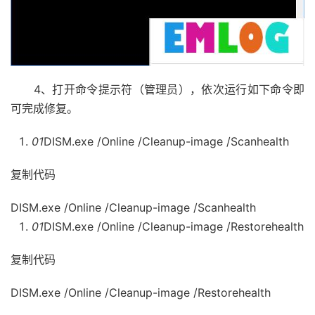
4、打开命令提示符（管理员），依次运行如下命令即
可完成修复。
01
DISM.exe /Online /Cleanup-image /Scanhealth
复制代码
DISM.exe /Online /Cleanup-image /Scanhealth
01
DISM.exe /Online /Cleanup-image /Restorehealth
复制代码
DISM.exe /Online /Cleanup-image /Restorehealth