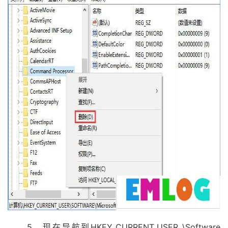
5、现在导航到HKEY_CURRENT_USER \Software