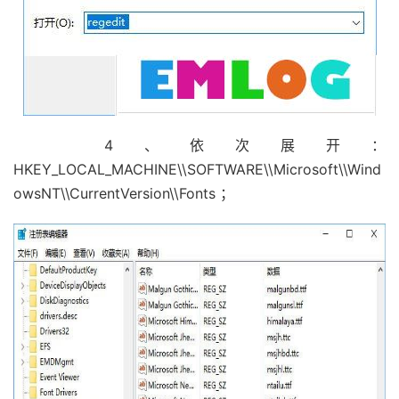
4、依次展开：
HKEY_LOCAL_MACHINE\\SOFTWARE\\Microsoft\\Wind
owsNT\\CurrentVersion\\Fonts ；