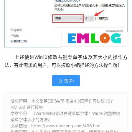
上述便是Win10修改右键菜单字体及其大小的操作方
法，有此需求的用户，可以按照小编描述的方法操作哦！
赞(
0
)

版权声明：本文采用知识共享 署名4.0国际许可协议 [BY-
NC-SA] 进行授权
文章名称：《Win10如何修改右键菜单字体？Win10调整右键
菜单字体大小的方法》
文章链接：
https://www.dnxitong.com/466.html
免责声明：本站为个人博客非盈利性站点，所有软件信息均