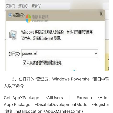
2、在打开的“管理员：Windows Powershell”窗口中输
入以下命令：
Get-AppXPackage -AllUsers | Foreach {Add-
AppxPackage -DisableDevelopmentMode -Register
“$($_.InstallLocation)\AppXManifest.xml”}