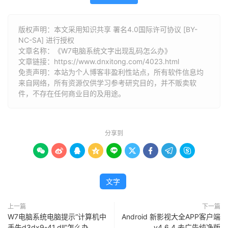
版权声明：本文采用知识共享 署名4.0国际许可协议 [BY-
NC-SA] 进行授权
文章名称：《W7电脑系统文字出现乱码怎么办》
文章链接：
https://www.dnxitong.com/4023.html
免责声明：本站为个人博客非盈利性站点，所有软件信息均
来自网络，所有资源仅供学习参考研究目的，并不贩卖软
件，不存在任何商业目的及用途。
分享到









文字
上一篇
下一篇
W7电脑系统电脑提示“计算机中
Android 新影视大全APP客户端
丢失d3dx9-41.dll”怎么办
v4.6.4 去广告纯净版