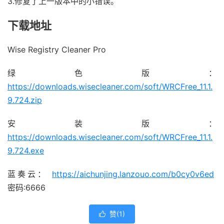
3.修复了上一版本中的小错误。
下载地址
Wise Registry Cleaner Pro
绿色版：
https://downloads.wisecleaner.com/soft/WRCFree_11.1.
9.724.zip
安装版：
https://downloads.wisecleaner.com/soft/WRCFree_11.1.
9.724.exe
蓝奏云：
https://aichunjing.lanzouo.com/b0cy0v6ed
密码:6666
赞(
1
)
