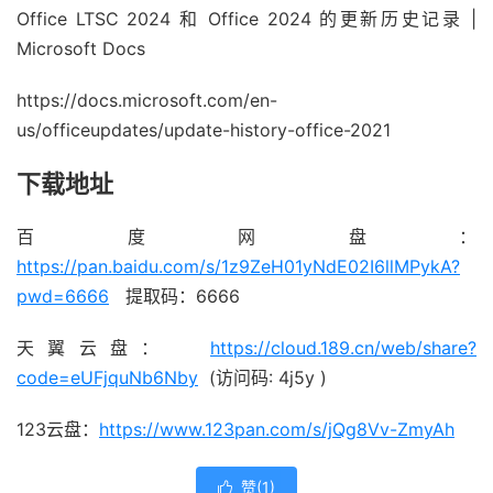
Office LTSC 2024 和 Office 2024 的更新历史记录 |
Microsoft Docs
https://docs.microsoft.com/en-
us/officeupdates/update-history-office-2021
下载地址
百度网盘：
https://pan.baidu.com/s/1z9ZeH01yNdE02I6llMPykA?
pwd=6666
提取码：6666
天翼云盘：
https://cloud.189.cn/web/share?
code=eUFjquNb6Nby
(访问码: 4j5y )
123云盘：
https://www.123pan.com/s/jQg8Vv-ZmyAh
赞(
1
)
