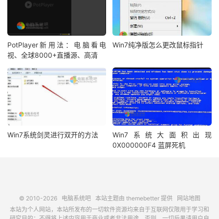
PotPlayer新用法：电脑看电
Win7纯净版怎么更改鼠标指针
视、全球8000+直播源、高清
Win7系统剑灵进行双开的方法
Win7系统大面积出现
0X000000F4 蓝屏死机
© 2010-2026
电脑系统吧
本站主题由
themebetter
提供
网站地图
本站为个人网站，本站所发布的一切软件资源均来自于互联网仅限用于学习和
研究目的；不得将上述内容用于商业或者非法用途，否则，一切后果请用户自