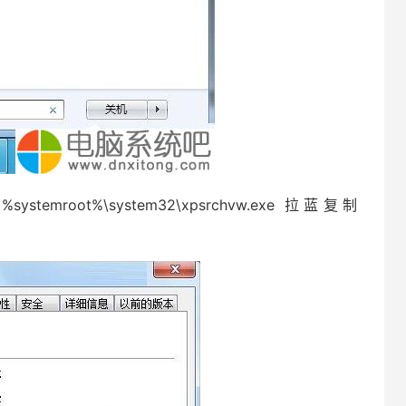
root%\system32\xpsrchvw.exe 拉蓝复制