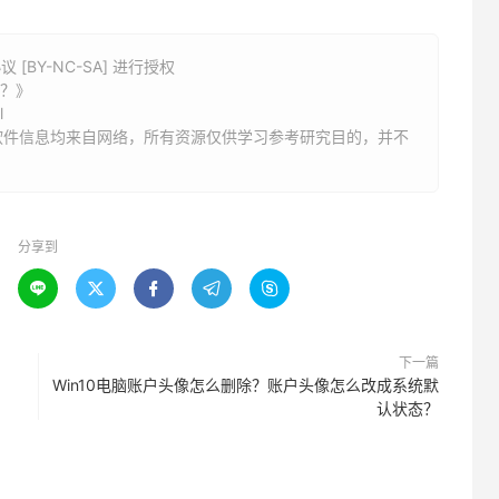
BY-NC-SA] 进行授权
用？》
l
软件信息均来自网络，所有资源仅供学习参考研究目的，并不
分享到





下一篇
Win10电脑账户头像怎么删除？账户头像怎么改成系统默
认状态？