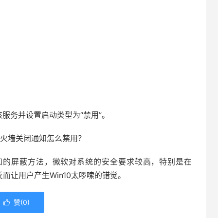
止该服务并设置启动类型为“禁用”。
知的屏蔽方法，微软对系统的安全要求较高，特别是在
反而让用户产生Win10太啰嗦的错觉。
赞(
0
)
