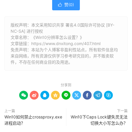
赞(
0
)

版权声明：本文采用知识共享 署名4.0国际许可协议 [BY-
NC-SA] 进行授权
文章名称：《Win10分辨率怎么设置？》
文章链接：
https://www.dnxitong.com/407.html
免责声明：本站为个人博客非盈利性站点，所有软件信息均
来自网络，所有资源仅供学习参考研究目的，并不贩卖软
件，不存在任何商业目的及用途。
分享到









上一篇
下一篇
Win10如何禁止crossproxy.exe
Win10下Caps Lock键失灵无法
进程启动？
切换大小写怎么办？