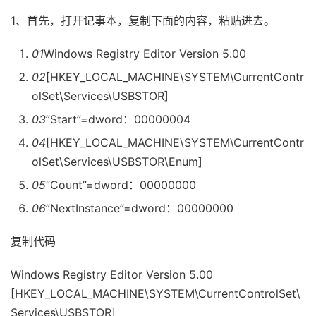
1、首先，打开记事本，复制下面的内容，粘贴进去。
01
Windows Registry Editor Version 5.00
02
[HKEY_LOCAL_MACHINE\SYSTEM\CurrentContr
olSet\Services\USBSTOR]
03
”Start”=dword：00000004
04
[HKEY_LOCAL_MACHINE\SYSTEM\CurrentContr
olSet\Services\USBSTOR\Enum]
05
”Count”=dword：00000000
06
”NextInstance”=dword：00000000
复制代码
Windows Registry Editor Version 5.00
[HKEY_LOCAL_MACHINE\SYSTEM\CurrentControlSet\
Services\USBSTOR]