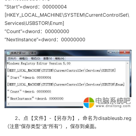
”Start”=dword：00000004
[HKEY_LOCAL_MACHINE\SYSTEM\CurrentControlSet\
Services\USBSTOR\Enum]
”Count”=dword：00000000
”NextInstance”=dword：00000000
2、点【文件】-【另存为】，命名为disableusb.reg
（注意“保存类型”选“所有”），保存到桌面。