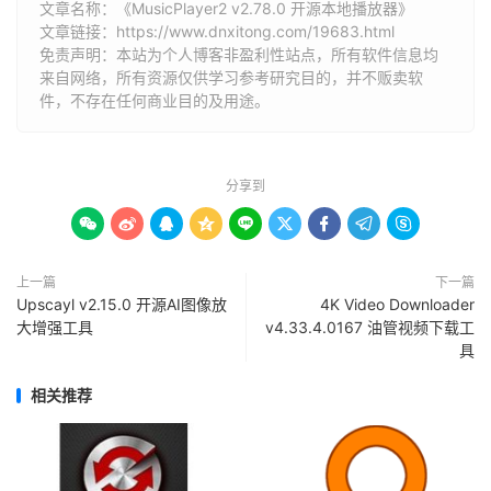
文章名称：《MusicPlayer2 v2.78.0 开源本地播放器》
文章链接：
https://www.dnxitong.com/19683.html
免责声明：本站为个人博客非盈利性站点，所有软件信息均
来自网络，所有资源仅供学习参考研究目的，并不贩卖软
件，不存在任何商业目的及用途。
分享到









上一篇
下一篇
Upscayl v2.15.0 开源AI图像放
4K Video Downloader
大增强工具
v4.33.4.0167 油管视频下载工
具
相关推荐