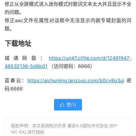
修正从全屏模式进入迷你模式时歌词文本太大并且显示不全
的问题。
修正aac文件在属性对话框中无法显示内嵌专辑封面的问
题。
下载地址
城通网盘：
https://url47.ctfile.com/d/12491947-
48532136-5d8b01
（访问密码：6666）
蓝奏云：
https://aichunjing.lanzouo.com/b0cy8g3uj
密
码:6666
赞(
1
)

版权声明：本文采用知识共享 署名4.0国际许可协议 [BY-
NC-SA] 进行授权