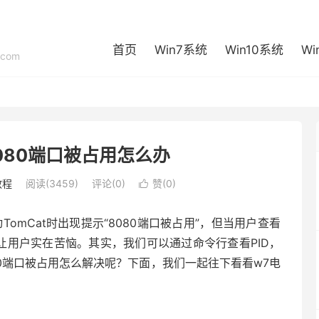
首页
Win7系统
Win10系统
Wi
com
080端口被占用怎么办
教程
阅读(3459)
评论(0)
赞(
0
)

TomCat时出现提示“8080端口被占用”，但当用户查看
这让用户实在苦恼。其实，我们可以通过命令行查看PID，
80端口被占用怎么解决呢？下面，我们一起往下看看w7电