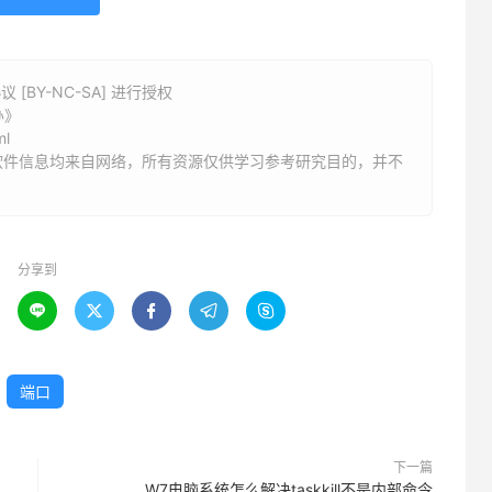
BY-NC-SA] 进行授权
办》
ml
软件信息均来自网络，所有资源仅供学习参考研究目的，并不
分享到





端口
下一篇
W7电脑系统怎么解决taskkill不是内部命令