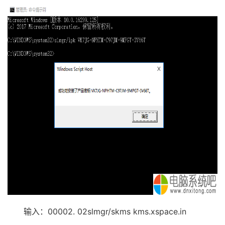
输入：00002. 02slmgr/skms kms.xspace.in