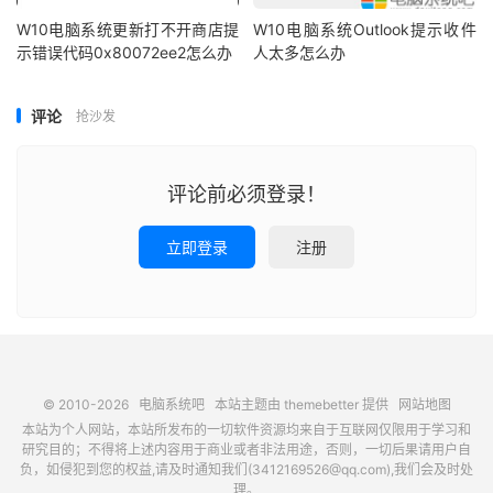
W10电脑系统更新打不开商店提
W10电脑系统Outlook提示收件
示错误代码0x80072ee2怎么办
人太多怎么办
评论
抢沙发
评论前必须登录！
立即登录
注册
© 2010-2026
电脑系统吧
本站主题由
themebetter
提供
网站地图
本站为个人网站，本站所发布的一切软件资源均来自于互联网仅限用于学习和
研究目的；不得将上述内容用于商业或者非法用途，否则，一切后果请用户自
负，如侵犯到您的权益,请及时通知我们(3412169526@qq.com),我们会及时处
理。