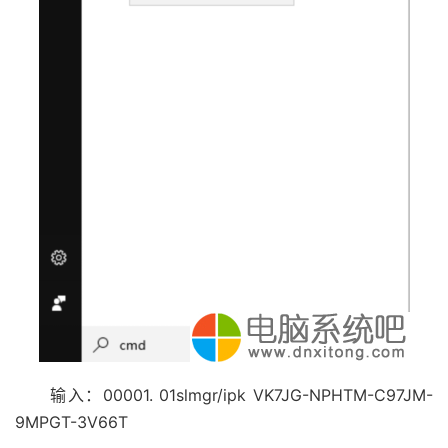
输入：00001. 01slmgr/ipk VK7JG-NPHTM-C97JM-
9MPGT-3V66T