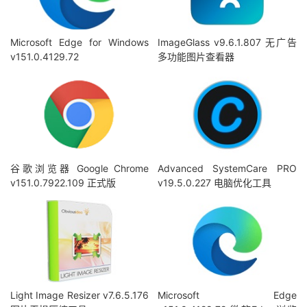
Microsoft Edge for Windows
ImageGlass v9.6.1.807 无广告
v151.0.4129.72
多功能图片查看器
谷歌浏览器 Google Chrome
Advanced SystemCare PRO
v151.0.7922.109 正式版
v19.5.0.227 电脑优化工具
Light Image Resizer v7.6.5.176
Microsoft Edge