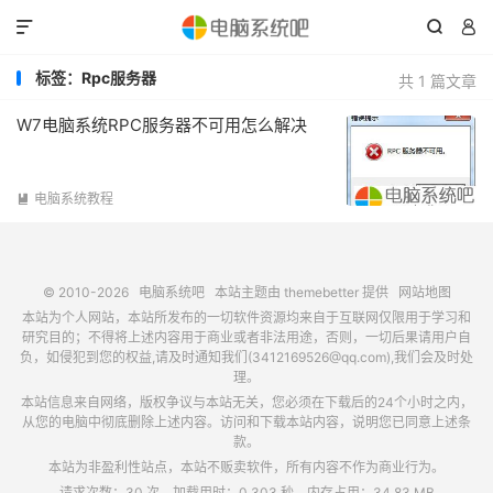



标签：Rpc服务器
共 1 篇文章
W7电脑系统RPC服务器不可用怎么解决
电脑系统教程

© 2010-2026
电脑系统吧
本站主题由
themebetter
提供
网站地图
本站为个人网站，本站所发布的一切软件资源均来自于互联网仅限用于学习和
研究目的；不得将上述内容用于商业或者非法用途，否则，一切后果请用户自
负，如侵犯到您的权益,请及时通知我们(3412169526@qq.com),我们会及时处
理。
本站信息来自网络，版权争议与本站无关，您必须在下载后的24个小时之内，
从您的电脑中彻底删除上述内容。访问和下载本站内容，说明您已同意上述条
款。
本站为非盈利性站点，本站不贩卖软件，所有内容不作为商业行为。
请求次数：30 次，加载用时：0.303 秒，内存占用：34.83 MB