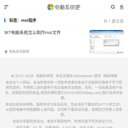



标签：msi程序
共 1 篇文章
W7电脑系统怎么制作msi文件
电脑系统教程

© 2010-2026
电脑系统吧
本站主题由
themebetter
提供
网站地图
本站为个人网站，本站所发布的一切软件资源均来自于互联网仅限用于学习和
研究目的；不得将上述内容用于商业或者非法用途，否则，一切后果请用户自
负，如侵犯到您的权益,请及时通知我们(3412169526@qq.com),我们会及时处
理。
本站信息来自网络，版权争议与本站无关，您必须在下载后的24个小时之内，
从您的电脑中彻底删除上述内容。访问和下载本站内容，说明您已同意上述条
款。
本站为非盈利性站点，本站不贩卖软件，所有内容不作为商业行为。
请求次数：30 次，加载用时：0.313 秒，内存占用：34.82 MB