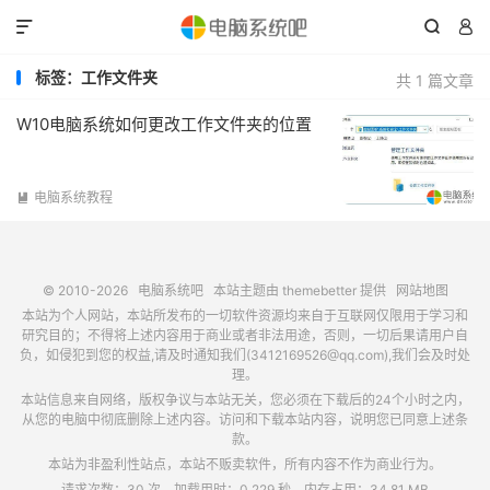



标签：工作文件夹
共 1 篇文章
W10电脑系统如何更改工作文件夹的位置
电脑系统教程

© 2010-2026
电脑系统吧
本站主题由
themebetter
提供
网站地图
本站为个人网站，本站所发布的一切软件资源均来自于互联网仅限用于学习和
研究目的；不得将上述内容用于商业或者非法用途，否则，一切后果请用户自
负，如侵犯到您的权益,请及时通知我们(3412169526@qq.com),我们会及时处
理。
本站信息来自网络，版权争议与本站无关，您必须在下载后的24个小时之内，
从您的电脑中彻底删除上述内容。访问和下载本站内容，说明您已同意上述条
款。
本站为非盈利性站点，本站不贩卖软件，所有内容不作为商业行为。
请求次数：30 次，加载用时：0.229 秒，内存占用：34.81 MB