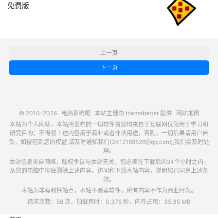
免费版
上一页
下一页
© 2010-2026
电脑系统吧
本站主题由
themebetter
提供
网站地图
本站为个人网站，本站所发布的一切软件资源均来自于互联网仅限用于学习和
研究目的；不得将上述内容用于商业或者非法用途，否则，一切后果请用户自
负，如侵犯到您的权益,请及时通知我们(3412169526@qq.com),我们会及时处
理。
本站信息来自网络，版权争议与本站无关，您必须在下载后的24个小时之内，
从您的电脑中彻底删除上述内容。访问和下载本站内容，说明您已同意上述条
款。
本站为非盈利性站点，本站不贩卖软件，所有内容不作为商业行为。
请求次数：56 次，加载用时：0.376 秒，内存占用：35.35 MB