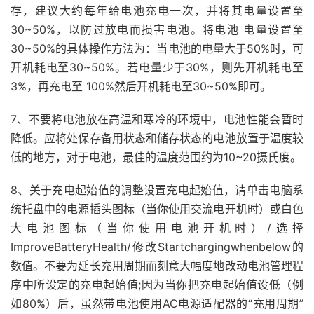
存，建议大约每年给电池充电一次，并将其电量设置至
30~50%，以防过放电而损害电池。将电池 电量设置至
30~50%的具体操作方法为：当电池的电量大于50%时，可
开机耗电至30~50%。若电量少于30%，则先开机耗电至
3%，再充电至 100%然后开机耗电至30~50%即可。
7、不要将电池放在高温和寒冷的环境中，电池性能会暂时
降低。应将处保存备用状态和储存状态的电池放置于温度较
低的地方，对于电池，最佳的温度范围约为10~20摄氏度。
8、关于充电起始值的调整设置充电起始值，请单击电脑系
统托盘中的电源插头图标（当你使用交流电开机时）或白色
大电池图标（当你使用电池开机时）/选择
ImproveBatteryHealth/修改Startchargingwhenbelow的
数值。不要为延长充用周期而刻意大幅度地改动电池管理程
序中所设定的充电起始值;因为当你把充电起始值设低（例
如80%）后，虽然带电池使用AC电源适配器的“充用周期”