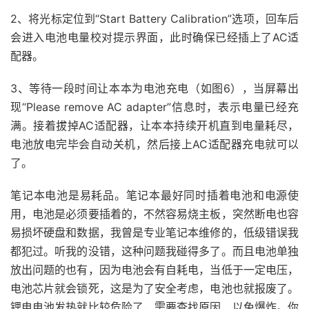
2、将光标定位到“Start Battery Calibration”选项，回车后
会进入电池电量校对提示界面，此时确保已经插上了AC适
配器。
3、等待一段时间让本本为电池充电（如图6），当屏幕出
现“Please remove AC adapter”信息时，表示电量已经充
满。接着拔掉AC适配器，让本本持续开机直到电量耗尽，
电池放电完毕会自动关机，然后接上AC适配器充电就可以
了。
笔记本电池是易耗品。笔记本最好同时插着电池和电源使
用，电池是必须要插着的，不然容易烧主板，突然断电也容
易损坏硬盘和数据，我曾是专业笔记本维修的，低级错误我
都犯过。听我的没错，这种问题我碰得多了。而且电池单独
放出问题的也有，因为电池会有自耗电，当低于一定电压，
电池芯片就会锁死，这是为了安全考虑，电池也就报废了。
锂电电池发热就比较危险了，需要查找原因，以免爆炸。你