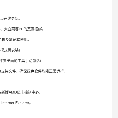
ate在线更新。
桃、大白菜等PE的恶意捆绑。
新旧主机及笔记本使用。
E模式再安装)
件夹里面的工具手动激活)
/2015运行库支持文件，确保绿色软件均能正常运行。
。
正式版，支持新版AMD显卡控制中心。
et Explorer。