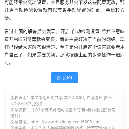
可能经常会变动设置，并且服务器会下发这些配置更改，那
开启自动检测设置就可以节省手动配置的时间，会比较方
便。
看过上面的解答后会发现，开启“自动检测设置”后并不意味
着开启IE浏览器就会变慢，而是主要取决于当前的网络。现
在已经给大家解答很清楚，至于是否开启这个设置就要看用
户自己了，如果需要关闭，那就按照上面的步骤操作一遍即
可。
赞(
0
)

版权声明：本文采用知识共享 署名4.0国际许可协议 [BY-
NC-SA] 进行授权
文章名称：《W7系统IE局域网设置中的“自动检测设置”要勾
选吗》
文章链接：
https://www.dnxitong.com/5208.html
免责声明：本站为个人博客非盈利性站点，所有软件信息均