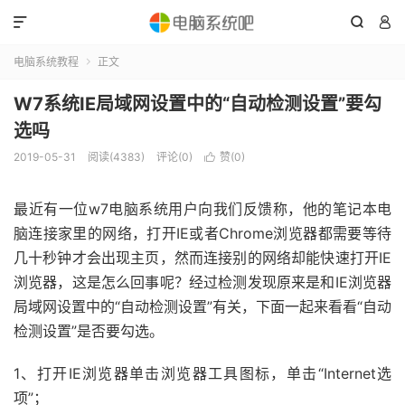



电脑系统教程
正文

W7系统IE局域网设置中的“自动检测设置”要勾
选吗
2019-05-31
阅读(4383)
评论(0)
赞(
0
)

最近有一位w7电脑系统用户向我们反馈称，他的笔记本电
脑连接家里的网络，打开IE或者Chrome浏览器都需要等待
几十秒钟才会出现主页，然而连接别的网络却能快速打开IE
浏览器，这是怎么回事呢？经过检测发现原来是和IE浏览器
局域网设置中的“自动检测设置”有关，下面一起来看看“自动
检测设置”是否要勾选。
1、打开IE浏览器单击浏览器工具图标，单击“Internet选
项”；