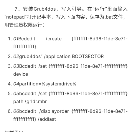
7、安装Grub4dos，写入引导。在“运行”里面输入
“notepad”打开记事本，写入下面内容，保存为.bat文件，
用管理员权限运行：
01
Bcdedit /create {ffffffff-8d96-11de-8e71-
ffffffffffff}
02
grub4dos” /application BOOTSECTOR
03
Bcdedit /set {ffffffff-8d96-11de-8e71-ffffffffffff}
device
04
partition=%systemdrive%
05
bcdedit /set {ffffffff-8d96-11de-8e71-ffffffffffff}
path \grldr.mbr
06
bcdedit /displayorder {ffffffff-8d96-11de-8e71-
ffffffffffff} /addlast