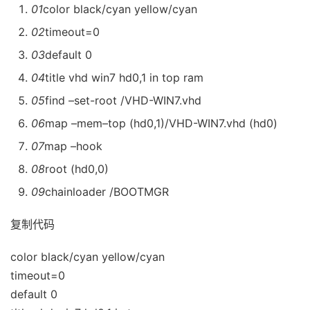
01
color black/cyan yellow/cyan
02
timeout=0
03
default 0
04
title vhd win7 hd0,1 in top ram
05
find –set-root /VHD-WIN7.vhd
06
map –mem–top (hd0,1)/VHD-WIN7.vhd (hd0)
07
map –hook
08
root (hd0,0)
09
chainloader /BOOTMGR
复制代码
color black/cyan yellow/cyan
timeout=0
default 0