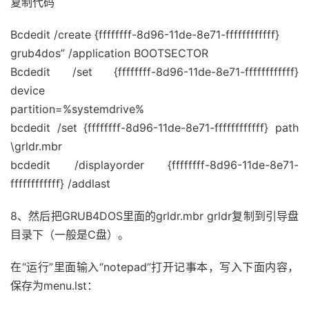
复制代码
Bcdedit /create {ffffffff-8d96-11de-8e71-ffffffffffff}
grub4dos” /application BOOTSECTOR
Bcdedit /set {ffffffff-8d96-11de-8e71-ffffffffffff}
device
partition=%systemdrive%
bcdedit /set {ffffffff-8d96-11de-8e71-ffffffffffff} path
\grldr.mbr
bcdedit /displayorder {ffffffff-8d96-11de-8e71-
ffffffffffff} /addlast
8、然后把GRUB4DOS里面的grldr.mbr grldr复制到引导盘
目录下（一般是C盘）。
在“运行”里面输入“notepad”打开记事本，写入下面内容，
保存为menu.lst：