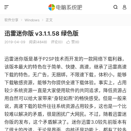



软件分享
Windows
正文


迅雷迷你版 v3.1.1.58 绿色版
2019-04-09
阅读(4848)
评论(0)
赞(
6
)

迅雷迷你版是基于P2SP技术而开发的一款网络下载利器，
该版本最大的特色在于简单、快捷、高速，继承了迅雷高速
下载的特色，无广告，无捆绑，不限速下载，体积小，能够
下载敏感资源，能够为你提供全速下载体验。事实上，占用
较少系统资源一直是大家使用软件的共同追求，降低资源占
用自然可以给大家带来“身轻如燕”的畅快感受。但是一般来
说，高速下载的软件往往系统资源占用较多，这也是一个比
较难以解决的矛盾，很是困扰广大网民。不过，随着迅雷迷
你版的发布，这个矛盾解决了。迷你迅雷3.0较先前版本有
了很大的改进，无论是界面、内核还是功能上，都有了较多