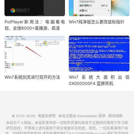
PotPlayer新用法：电脑看电
Win7纯净版怎么更改鼠标指针
视、全球8000+直播源、高清
Win7系统剑灵进行双开的方法
Win7系统大面积出现
0X000000F4 蓝屏死机
© 2010-2026
电脑系统吧
本站主题由
themebetter
提供
网站地图
本站为个人网站，本站所发布的一切软件资源均来自于互联网仅限用于学习和
研究目的；不得将上述内容用于商业或者非法用途，否则，一切后果请用户自
负，如侵犯到您的权益,请及时通知我们(3412169526@qq.com),我们会及时处