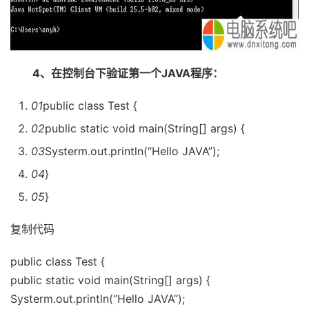
4、在控制台下验证第一个JAVA程序：
01
public class Test {
02
public static void main(String[] args) {
03
Systerm.out.println(“Hello JAVA”);
04
}
05
}
复制代码
public class Test {
public static void main(String[] args) {
Systerm.out.println(“Hello JAVA”);