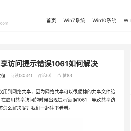
首页
Win7系统
Win10系统
Wi
com
享访问提示错误1061如何解决
教程
阅读(3034)
评论(0)
赞(
0
)

欢用到网络共享，因为网络共享可以很便捷的共享文件给
在启用共享访问的时候出现提示错误1061，导致共享访
该怎么解决呢？我们一起往下看看。