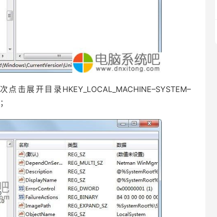
录HKEY_LOCAL_MACHINE–SYSTEM–
s；