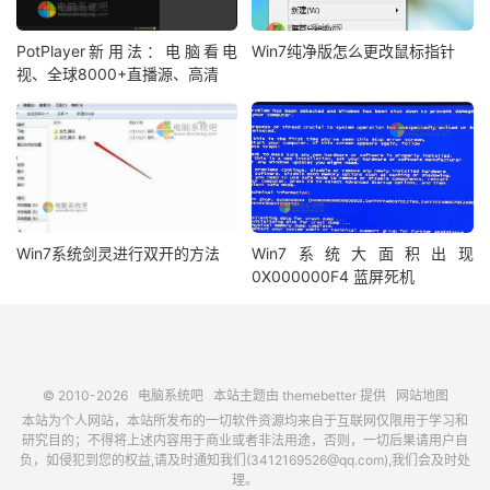
PotPlayer新用法：电脑看电
Win7纯净版怎么更改鼠标指针
视、全球8000+直播源、高清
Win7系统剑灵进行双开的方法
Win7系统大面积出现
0X000000F4 蓝屏死机
© 2010-2026
电脑系统吧
本站主题由
themebetter
提供
网站地图
本站为个人网站，本站所发布的一切软件资源均来自于互联网仅限用于学习和
研究目的；不得将上述内容用于商业或者非法用途，否则，一切后果请用户自
负，如侵犯到您的权益,请及时通知我们(3412169526@qq.com),我们会及时处
理。