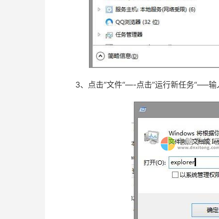
3、点击“文件“—-点击”运行新任务“—–输入“e