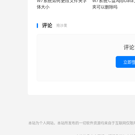
W7系统如何更改文件夹字
W7系统C盘AppDat
体大小
夹可以删除吗
评论
抢沙发
评论
立即
本站为个人网站，本站所发布的一切软件资源均来自于互联网仅限用于学